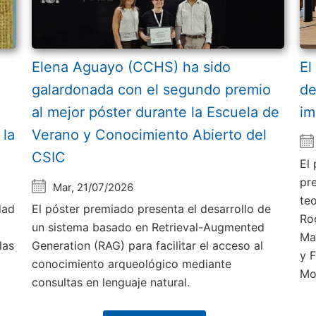
Elena Aguayo (CCHS) ha sido
El
galardonada con el segundo premio
de
al mejor póster durante la Escuela de
im
 la
Verano y Conocimiento Abierto del
CSIC
El
pr
Mar, 21/07/2026
te
dad
El póster premiado presenta el desarrollo de
Ro
un sistema basado en Retrieval-Augmented
Ma
las
Generation (RAG) para facilitar el acceso al
y 
conocimiento arqueológico mediante
Mo
consultas en lenguaje natural.