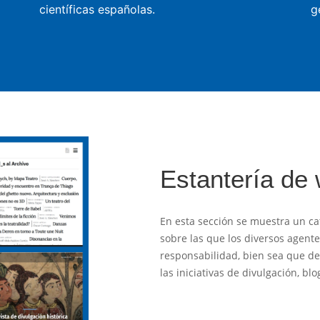
científicas españolas.
g
Estantería de
En esta sección se muestra un ca
sobre las que los diversos agent
responsabilidad, bien sea que des
las iniciativas de divulgación, b