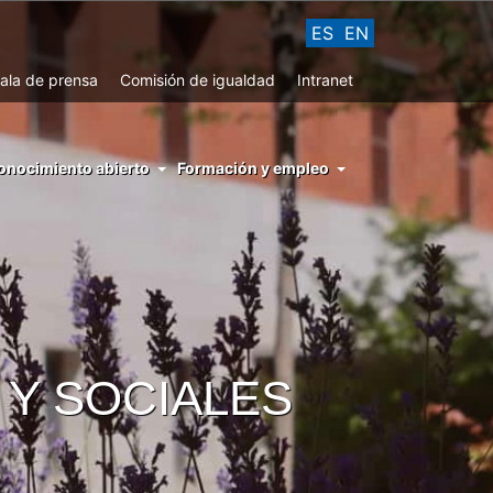
ES
EN
ala de prensa
Comisión de igualdad
Intranet
enu
onocimiento abierto
Formación y empleo
ght
hs
nocimiento
ierto
 Y SOCIALES