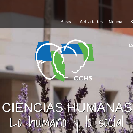
Top
Buscar
Actividades
Noticias
S
Menu
m
C
ri
cc
co
ab
CIENCIAS HUMANAS
Lo humano y lo social