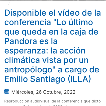
Disponible el vídeo de la conferencia "Lo último
que queda en la caja de Pandora es la esperanza: la
Disponible el vídeo de la
acción climática vista por un antropólogo" a cargo de
conferencia "Lo último
Emilio Santiago (ILLA)
que queda en la caja de
Pandora es la
esperanza: la acción
climática vista por un
antropólogo" a cargo de
Emilio Santiago (ILLA)
Miércoles, 26 Octubre, 2022
Reproducción audiovisual de la conferencia que dictó