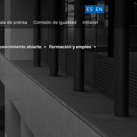
ES
EN
ala de prensa
Comisión de igualdad
Intranet
enu
onocimiento abierto
Formación y empleo
ght
hs
nocimiento
ierto