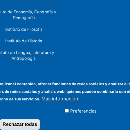
ituto de Economía, Geografía y
Demografía
Instituto de Filosofía
Instituto de Historia
tituto de Lengua, Literatura y
Antropología
tituto de Lenguas y Culturas
del Mediterráneo y Oriente
Próximo
nalizar el contenido, ofrecer funciones de redes sociales y analizar 
ers de redes sociales y análisis web, quienes pueden combinarla con 
stituto de Políticas y Bienes
Más información
Públicos
echo de sus servicios.
Preferencias
ados
Rechazar todas
Revocar consentimiento