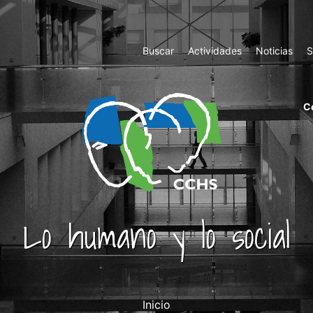
Top
Buscar
Actividades
Noticias
S
Menu
m
C
ri
cc
co
ab
Lo humano y lo social
Inicio