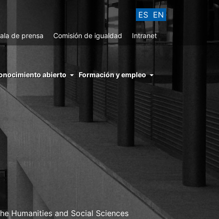
ES
EN
ala de prensa
Comisión de igualdad
Intranet
enu
onocimiento abierto
Formación y empleo
ght
hs
nocimiento
ierto
he Humanities and Social Sciences