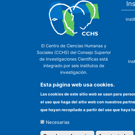
In
Inst
El Centro de Ciencias Humanas y
Sociales (CCHS) del Consejo Superior
de Investigaciones Científicas está
Ins
integrado por seis institutos de
investigación.
Ins
Esta página web usa cookies.
Las cookies de este sitio web se usan para perso
el uso que haga del sitio web con nuestros partn
In
que hayan recopilado a partir del uso que haya h
Necesarias
©Copyright 2026 Todos los derechos reserv