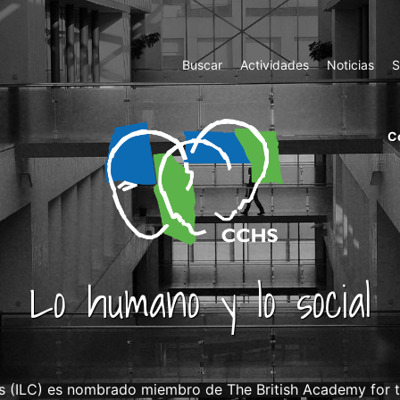
Top
Buscar
Actividades
Noticias
S
Menu
m
C
ri
cc
co
ab
Lo humano y lo social
s (ILC) es nombrado miembro de The British Academy for t