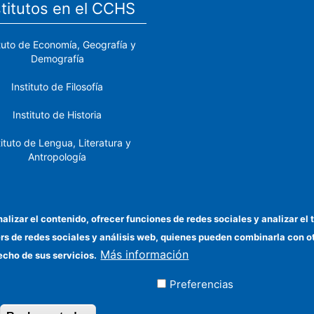
stitutos en el CCHS
ituto de Economía, Geografía y
Demografía
Instituto de Filosofía
Instituto de Historia
tituto de Lengua, Literatura y
Antropología
tituto de Lenguas y Culturas
del Mediterráneo y Oriente
Próximo
nalizar el contenido, ofrecer funciones de redes sociales y analizar 
ers de redes sociales y análisis web, quienes pueden combinarla con 
stituto de Políticas y Bienes
Más información
Públicos
echo de sus servicios.
Preferencias
ados