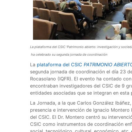
La plataforma del CSIC 'Patrimonio abierto: investigación y socied
ha celebrado su segunda jornada de coordinación
La
plataforma del CSIC
PATRIMONIO ABIERT
segunda jornada de coordinación el día 23 de
Rocasolano (IQFR). El evento ha contado con 
encontraban investigadores del CSIC de 9 gru
entidades asociadas que se integran en esta 
La Jornada, a la que Carlos González Ibáñez, 
presencia e intervención de Ignacio Montero
del CSIC. El Dr. Montero centró su intervenci
CSIC como instrumentos de coordinación enf
social, tecnológico, cultural, económico, etc.