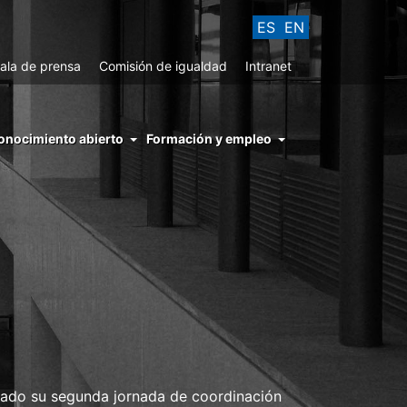
ES
EN
ala de prensa
Comisión de igualdad
Intranet
enu
onocimiento abierto
Formación y empleo
ght
hs
nocimiento
ierto
brado su segunda jornada de coordinación