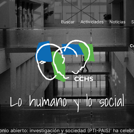
Top
Buscar
Actividades
Noticias
S
Menu
m
C
ri
cc
co
ab
Lo humano y lo social
onio abierto: investigación y sociedad (PTI-PAIS)' ha cele