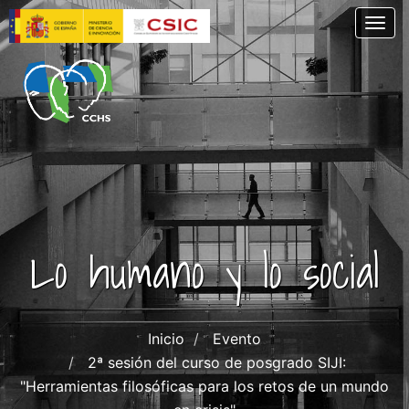
Pasar
Togg
al
contenido
principal
Lo humano y lo social
Inicio
Evento
2ª sesión del curso de posgrado SIJI:
"Herramientas filosóficas para los retos de un mundo