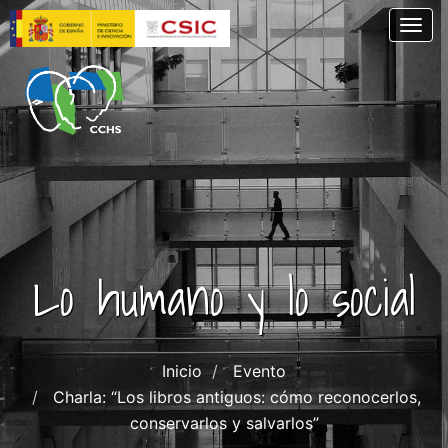
Pasar
Togg
al
contenido
principal
Lo humano y lo social
Inicio
Evento
Charla: “Los libros antiguos: cómo reconocerlos,
conservarlos y salvarlos”