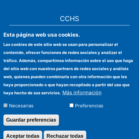
CCHS
Esta página web usa cookies.
Sede electrónica CSIC
Las cookies de este sitio web se usan para personalizar el
Identidad institucional
contenido, ofrecer funciones de redes sociales y analizar el
Información para proveedores
tráfico. Además, compartimos información sobre el uso que haga
del sitio web con nuestros partners de redes sociales y análisis
Ayudas FEDER
web, quienes pueden combinarla con otra información que les
Organismos financiadores
haya proporcionado o que hayan recopilado a partir del uso que
Más información
haya hecho de sus servicios.
Contacto
Necesarias
Preferencias
Cómo llegar
Guardar preferencias
Aceptar todas
Rechazar todas
Revocar consentimi
©Copyright 2026 Todos los derechos reservados