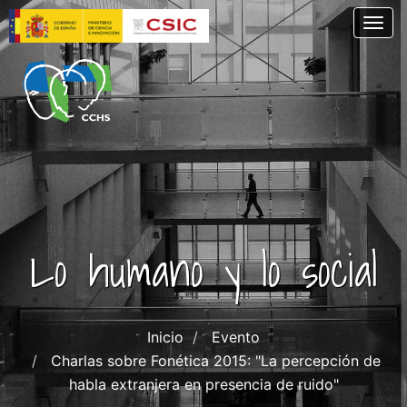
Pasar
Togg
al
contenido
principal
Lo humano y lo social
Inicio
Evento
Charlas sobre Fonética 2015: "La percepción de
habla extranjera en presencia de ruido"