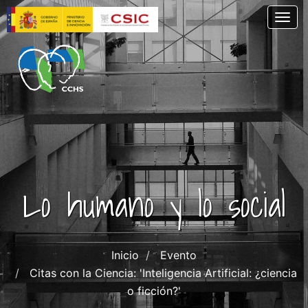
Pasar
Togg
al
contenido
principal
Lo humano y lo social
Inicio
Evento
Citas con la Ciencia: 'Inteligencia Artificial: ¿ciencia
o ficción?'