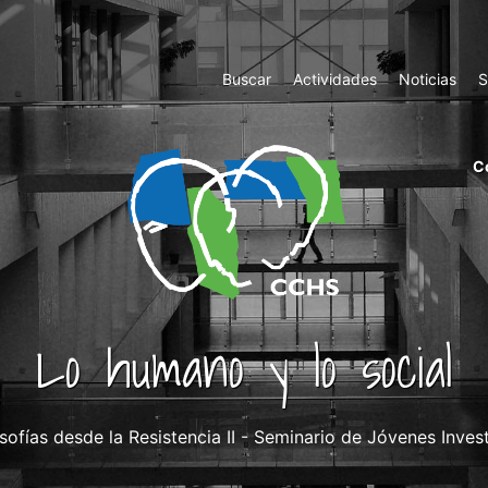
Top
Buscar
Actividades
Noticias
S
Menu
m
C
ri
cc
co
ab
Lo humano y lo social
ofías desde la Resistencia II - Seminario de Jóvenes Invest