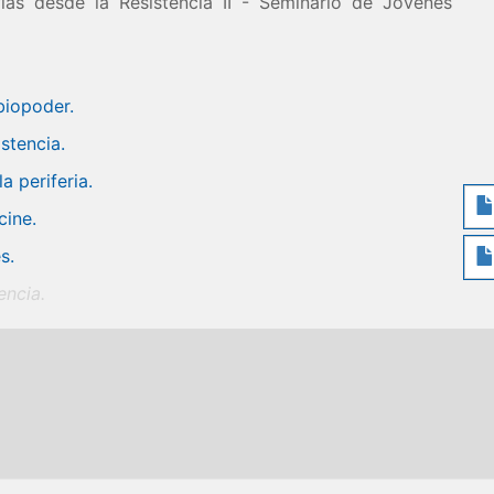
ías desde la Resistencia II - Seminario de Jóvenes
biopoder.
istencia.
a periferia.
cine.
s.
encia.