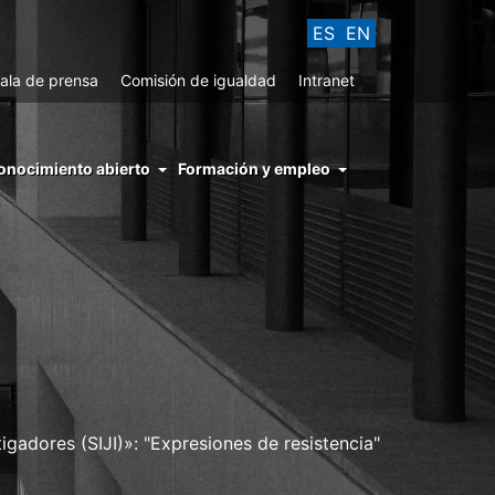
ES
EN
ala de prensa
Comisión de igualdad
Intranet
enu
onocimiento abierto
Formación y empleo
ght
hs
nocimiento
ierto
igadores (SIJI)»: "Expresiones de resistencia"