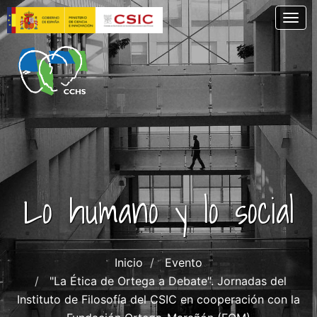
Pasar
Togg
al
contenido
principal
Lo humano y lo social
Inicio
Evento
"La Ética de Ortega a Debate". Jornadas del
Instituto de Filosofía del CSIC en cooperación con la