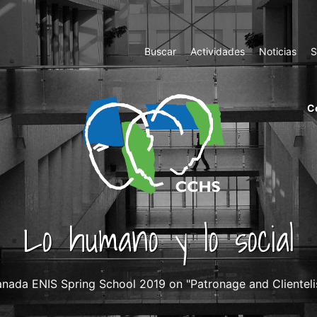
Top
Buscar
Actividades
Noticias
S
Menu
m
C
ri
cc
co
ab
Lo humano y lo social
nada ENIS Spring School 2019 on "Patronage and Clienteli