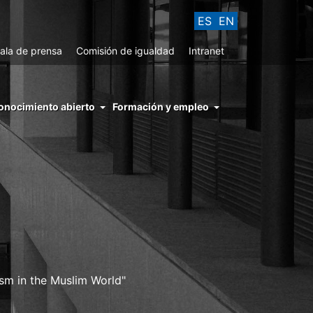
ES
EN
ala de prensa
Comisión de igualdad
Intranet
enu
onocimiento abierto
Formación y empleo
ght
hs
nocimiento
ierto
sm in the Muslim World"