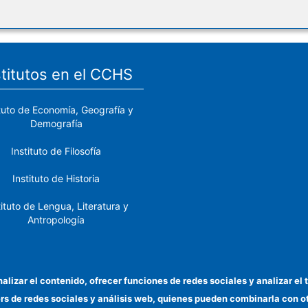
stitutos en el CCHS
ituto de Economía, Geografía y
Demografía
Instituto de Filosofía
Instituto de Historia
tituto de Lengua, Literatura y
Antropología
tituto de Lenguas y Culturas
del Mediterráneo y Oriente
Próximo
nalizar el contenido, ofrecer funciones de redes sociales y analizar 
ers de redes sociales y análisis web, quienes pueden combinarla con 
stituto de Políticas y Bienes