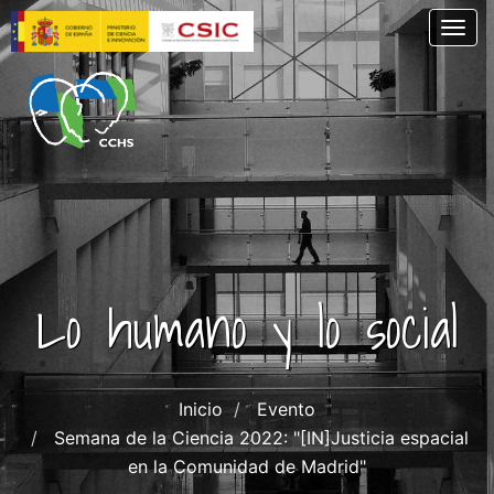
Pasar
Togg
al
contenido
principal
Lo humano y lo social
Inicio
Evento
Semana de la Ciencia 2022: "[IN]Justicia espacial
en la Comunidad de Madrid"