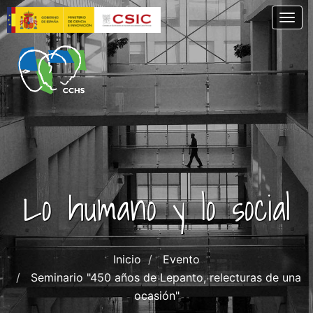
Pasar
Togg
al
contenido
principal
Lo humano y lo social
Inicio
Evento
Seminario "450 años de Lepanto, relecturas de una
ocasión"