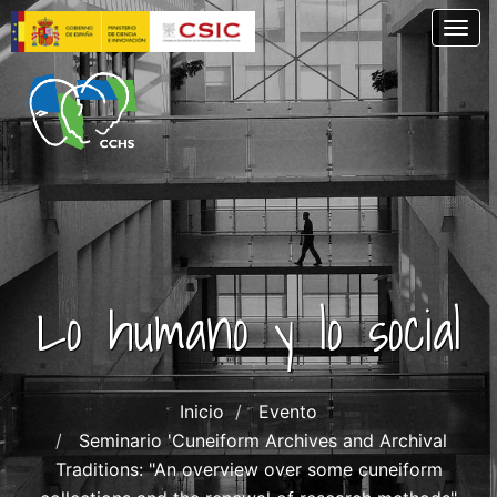
Pasar
Togg
al
contenido
principal
Lo humano y lo social
Inicio
Evento
Seminario 'Cuneiform Archives and Archival
Traditions: "An overview over some cuneiform