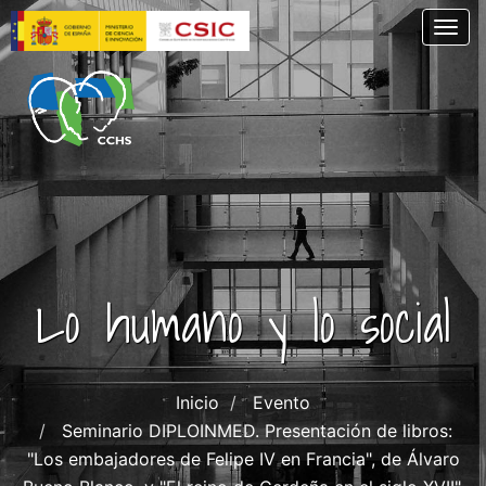
Pasar
Togg
al
contenido
principal
Lo humano y lo social
Inicio
Evento
Seminario DIPLOINMED. Presentación de libros:
"Los embajadores de Felipe IV en Francia", de Álvaro