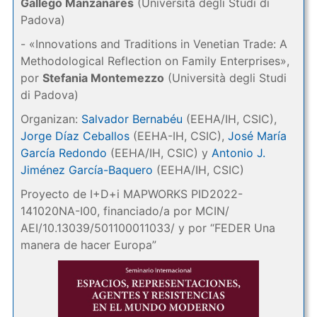
Gallego Manzanares
(Università degli Studi di
Padova)
- «Innovations and Traditions in Venetian Trade: A
Methodological Reflection on Family Enterprises»,
por
Stefania Montemezzo
(Università degli Studi
di Padova)
Organizan:
Salvador Bernabéu
(EEHA/IH, CSIC),
Jorge Díaz Ceballos
(EEHA-IH, CSIC),
José María
García Redondo
(EEHA/IH, CSIC) y
Antonio J.
Jiménez García-Baquero
(EEHA/IH, CSIC)
Proyecto de I+D+i MAPWORKS PID2022-
141020NA-I00, financiado/a por MCIN/
AEI/10.13039/501100011033/ y por “FEDER Una
manera de hacer Europa”