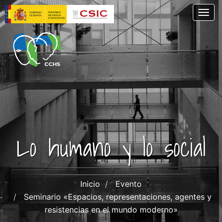
Pasar
Togg
al
contenido
principal
Lo humano y lo social
Inicio
Evento
Seminario «Espacios, representaciones, agentes y
resistencias en el mundo moderno»