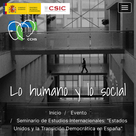
Pasar
Togg
al
contenido
principal
Lo humano y lo social
Inicio
Evento
Seminario de Estudios Internacionales: "Estados
Unidos y la Transición Democrática en España"