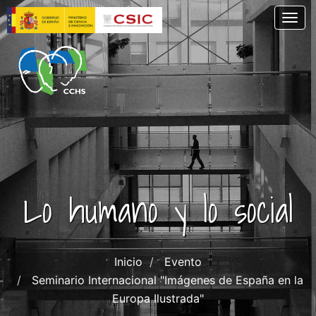
Pasar
Togg
al
contenido
principal
Lo humano y lo social
Inicio
Evento
Seminario Internacional "Imágenes de España en la
Europa Ilustrada"