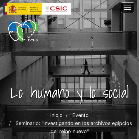
Pasar
Togg
al
contenido
principal
Lo humano y lo social
Inicio
Evento
Seminario: "Investigando en los archivos egipcios
del reino nuevo"