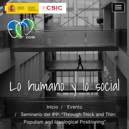
Pasar
Togg
al
contenido
principal
Lo humano y lo social
Inicio
Evento
Seminario del IPP: "Through Thick and Thin:
Populism and Ideological Positioning"