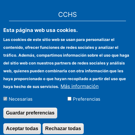
CCHS
Esta página web usa cookies.
Sede electrónica CSIC
Las cookies de este sitio web se usan para personalizar el
Identidad institucional
contenido, ofrecer funciones de redes sociales y analizar el
Información para proveedores
tráfico. Además, compartimos información sobre el uso que haga
del sitio web con nuestros partners de redes sociales y análisis
Ayudas FEDER
web, quienes pueden combinarla con otra información que les
Organismos financiadores
haya proporcionado o que hayan recopilado a partir del uso que
Más información
haya hecho de sus servicios.
Contacto
Necesarias
Preferencias
Cómo llegar
Guardar preferencias
Aceptar todas
Rechazar todas
Revocar consentimi
©Copyright 2026 Todos los derechos reservados