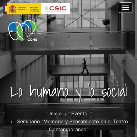
Pasar
Togg
al
contenido
principal
Lo humano y lo social
Inicio
Evento
Seminario "Memoria y Pensamiento en el Teatro
Contemporáneo"