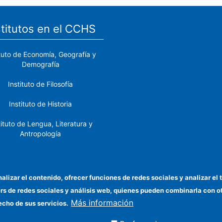
stitutos en el CCHS
ituto de Economía, Geografía y
Demografía
Instituto de Filosofía
Instituto de Historia
tituto de Lengua, Literatura y
Antropología
tituto de Lenguas y Culturas
del Mediterráneo y Oriente
Próximo
nalizar el contenido, ofrecer funciones de redes sociales y analizar 
ers de redes sociales y análisis web, quienes pueden combinarla con 
stituto de Políticas y Bienes
Más información
Públicos
echo de sus servicios.