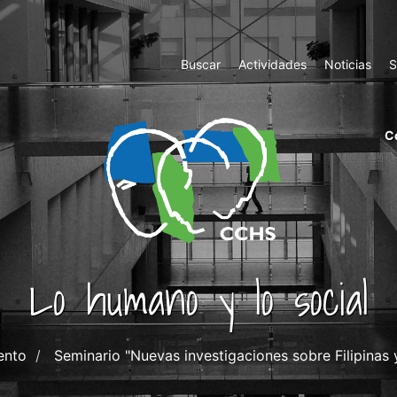
Top
Buscar
Actividades
Noticias
S
Menu
m
C
ri
cc
co
ab
Lo humano y lo social
ento
Seminario "Nuevas investigaciones sobre Filipinas y