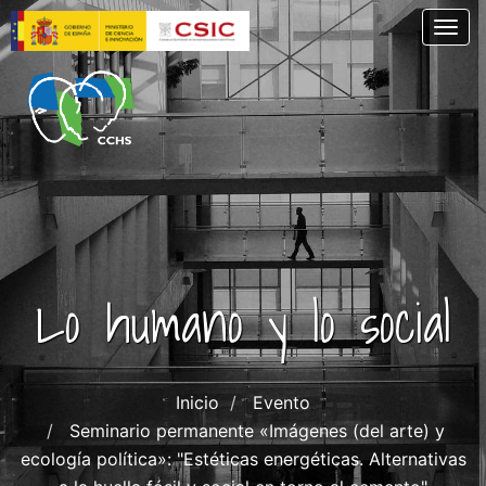
Pasar
Togg
al
contenido
principal
Lo humano y lo social
Inicio
Evento
Seminario permanente «Imágenes (del arte) y
ecología política»: "Estéticas energéticas. Alternativas