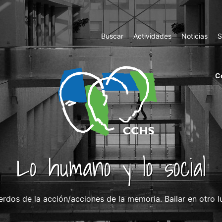
Top
Buscar
Actividades
Noticias
S
Menu
m
C
ri
cc
co
ab
Lo humano y lo social
rdos de la acción/acciones de la memoria. Bailar en otro l