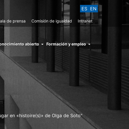
ES
EN
ala de prensa
Comisión de igualdad
Intranet
enu
onocimiento abierto
Formación y empleo
ght
hs
nocimiento
ierto
ugar en «histoire(s)» de Olga de Soto"