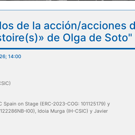
os de la acción/acciones d
stoire(s)» de Olga de Soto"
26; 14:00
CSIC)
C Spain on Stage (ERC-2023-COG: 101125179) y
22286NB-I00), Idoia Murga (IH-CSIC) y Javier