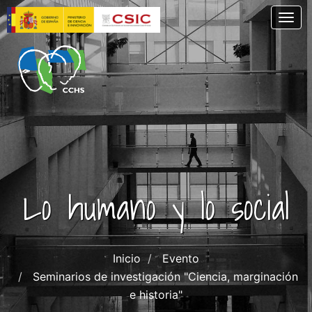
Pasar
Togg
al
contenido
principal
Lo humano y lo social
Inicio
Evento
Seminarios de investigación "Ciencia, marginación
e historia"