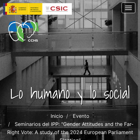
Pasar
Togg
al
contenido
principal
Lo humano y lo social
Inicio
Evento
Seminarios del IPP: "Gender Attitudes and the Far-
Right Vote: A study of the 2024 European Parliament