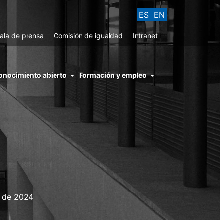
ES
EN
ala de prensa
Comisión de igualdad
Intranet
enu
onocimiento abierto
Formación y empleo
ght
hs
nocimiento
ierto
a de 2024