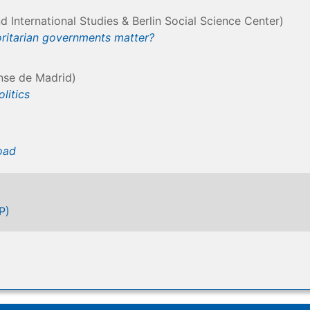
 International Studies & Berlin Social Science Center)
horitarian governments matter?
nse de Madrid)
litics
oad
P)