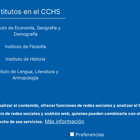
stitutos en el CCHS
ituto de Economía, Geografía y
Demografía
Instituto de Filosofía
Instituto de Historia
tituto de Lengua, Literatura y
Antropología
tituto de Lenguas y Culturas
del Mediterráneo y Oriente
Próximo
nalizar el contenido, ofrecer funciones de redes sociales y analizar 
ers de redes sociales y análisis web, quienes pueden combinarla con 
stituto de Políticas y Bienes
Más información
Públicos
echo de sus servicios.
Preferencias