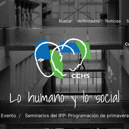
Top
Buscar
Actividades
Noticias
S
Menu
m
C
ri
cc
co
ab
Lo humano y lo social
Evento
Seminarios del IPP: Programación de primaver