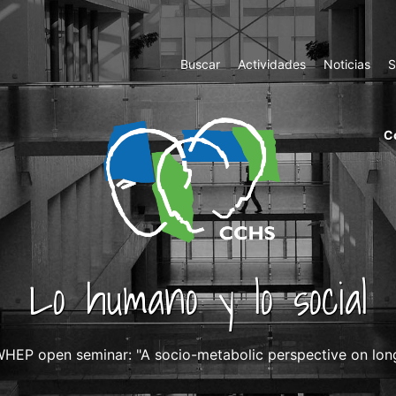
Top
Buscar
Actividades
Noticias
S
Menu
m
C
ri
cc
co
ab
Lo humano y lo social
HEP open seminar: "A socio-metabolic perspective on lon