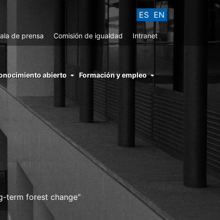
ES
EN
ala de prensa
Comisión de igualdad
Intranet
enu
onocimiento abierto
Formación y empleo
ght
hs
nocimiento
ierto
g-term forest change"