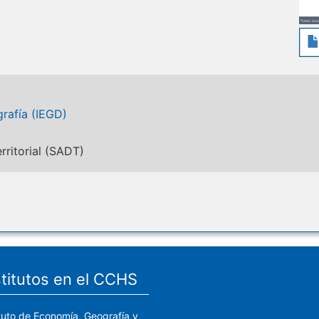
rafía (IEGD)
rritorial (SADT)
stitutos en el CCHS
ituto de Economía, Geografía y