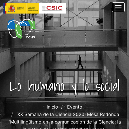
Pasar
Togg
al
contenido
principal
Lo humano y lo social
Inicio
Evento
XX Semana de la Ciencia 2020: Mesa Redonda
"Multilingüismo en la comunicación de la Ciencia: la