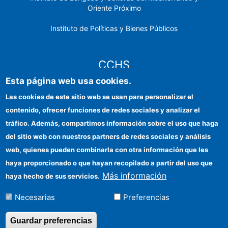
Oriente Próximo
Instituto de Políticas y Bienes Públicos
CCHS
Esta página web usa cookies.
Sede electrónica CSIC
Las cookies de este sitio web se usan para personalizar el
contenido, ofrecer funciones de redes sociales y analizar el
Identidad institucional
tráfico. Además, compartimos información sobre el uso que haga
Información para proveedores
del sitio web con nuestros partners de redes sociales y análisis
web, quienes pueden combinarla con otra información que les
Ayudas FEDER
haya proporcionado o que hayan recopilado a partir del uso que
Organismos financiadores
Más información
haya hecho de sus servicios.
Contacto
Necesarias
Preferencias
Cómo llegar
Guardar preferencias