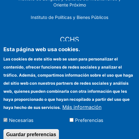
Oriente Próximo
Instituto de Políticas y Bienes Públicos
CCHS
Esta página web usa cookies.
Sede electrónica CSIC
Las cookies de este sitio web se usan para personalizar el
contenido, ofrecer funciones de redes sociales y analizar el
Identidad institucional
tráfico. Además, compartimos información sobre el uso que haga
Información para proveedores
del sitio web con nuestros partners de redes sociales y análisis
web, quienes pueden combinarla con otra información que les
Ayudas FEDER
haya proporcionado o que hayan recopilado a partir del uso que
Organismos financiadores
Más información
haya hecho de sus servicios.
Contacto
Necesarias
Preferencias
Cómo llegar
Guardar preferencias