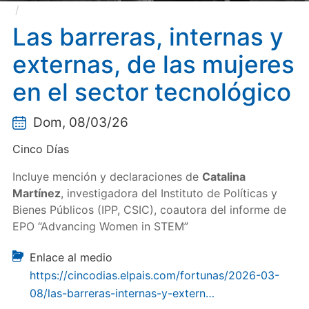
Las barreras, internas y externas, de las mujeres en
el sector tecnológico
Las barreras, internas y
externas, de las mujeres
en el sector tecnológico
Dom, 08/03/26
Cinco Días
Incluye mención y declaraciones de
Catalina
Martínez
, investigadora del Instituto de Políticas y
Bienes Públicos (IPP, CSIC), coautora del informe de
EPO “Advancing Women in STEM”
Enlace al medio
https://cincodias.elpais.com/fortunas/2026-03-
08/las-barreras-internas-y-extern…