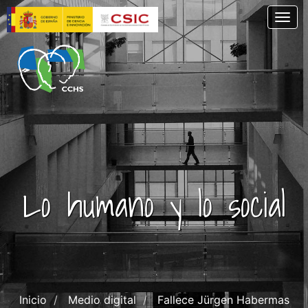
Pasar
Togg
al
contenido
principal
Lo humano y lo social
Inicio
Medio digital
Fallece Jürgen Habermas