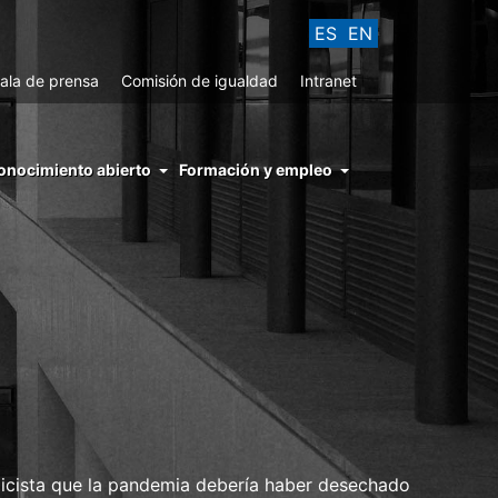
ES
EN
ala de prensa
Comisión de igualdad
Intranet
enu
onocimiento abierto
Formación y empleo
ght
hs
nocimiento
ierto
belicista que la pandemia debería haber desechado