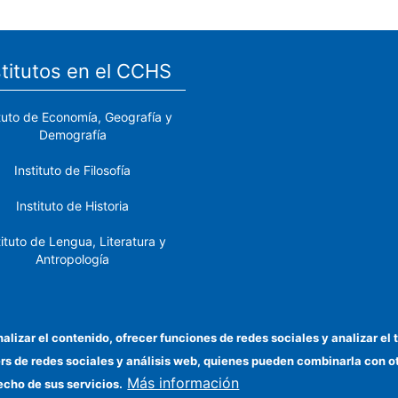
stitutos en el CCHS
ituto de Economía, Geografía y
Demografía
Instituto de Filosofía
Instituto de Historia
tituto de Lengua, Literatura y
Antropología
tituto de Lenguas y Culturas
del Mediterráneo y Oriente
Próximo
nalizar el contenido, ofrecer funciones de redes sociales y analizar 
ers de redes sociales y análisis web, quienes pueden combinarla con 
stituto de Políticas y Bienes
Más información
Públicos
echo de sus servicios.