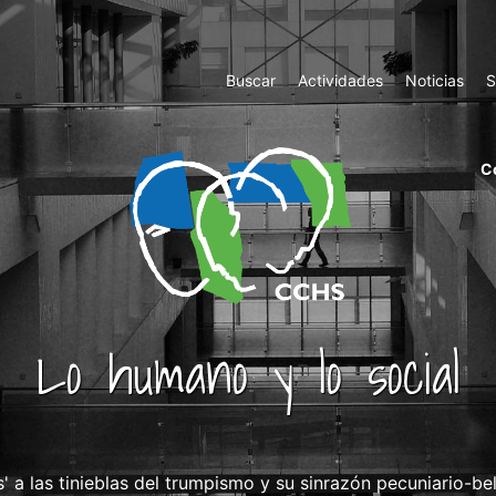
Top
Buscar
Actividades
Noticias
S
Menu
m
C
ri
cc
co
ab
Lo humano y lo social
es' a las tinieblas del trumpismo y su sinrazón pecuniario-