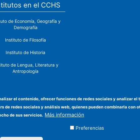
stitutos en el CCHS
ituto de Economía, Geografía y
Demografía
Instituto de Filosofía
Instituto de Historia
tituto de Lengua, Literatura y
Antropología
tituto de Lenguas y Culturas
del Mediterráneo y Oriente
Próximo
nalizar el contenido, ofrecer funciones de redes sociales y analizar 
ers de redes sociales y análisis web, quienes pueden combinarla con 
stituto de Políticas y Bienes
Más información
Públicos
echo de sus servicios.
Preferencias
ados