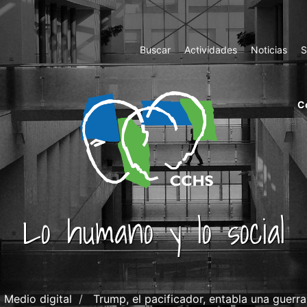
Top
Buscar
Actividades
Noticias
S
Menu
m
C
ri
cc
co
ab
Lo humano y lo social
Medio digital
Trump, el pacificador, entabla una guerra