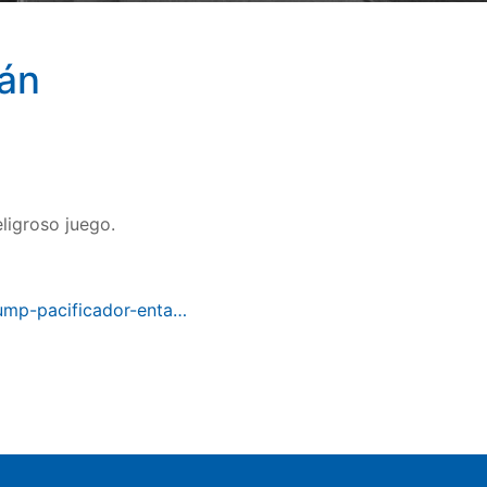
rán
ligroso juego.
rump-pacificador-enta…