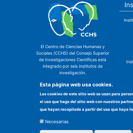
In
Inst
El Centro de Ciencias Humanas y
Sociales (CCHS) del Consejo Superior
de Investigaciones Científicas está
Ins
integrado por seis institutos de
investigación.
Ins
Esta página web usa cookies.
Las cookies de este sitio web se usan para perso
el uso que haga del sitio web con nuestros partn
In
que hayan recopilado a partir del uso que haya h
Necesarias
©Copyright 2026 Todos los derechos reserv