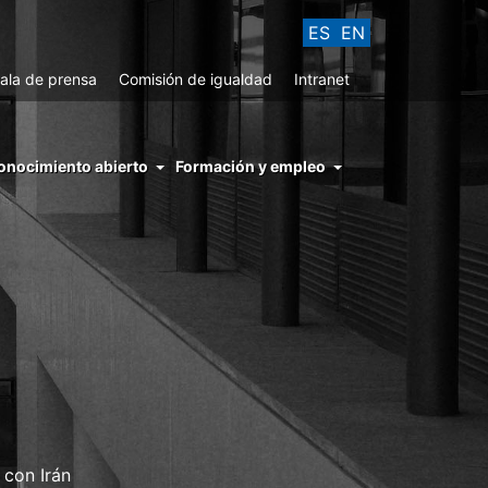
ES
EN
ala de prensa
Comisión de igualdad
Intranet
enu
onocimiento abierto
Formación y empleo
ght
hs
nocimiento
ierto
 con Irán