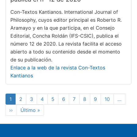
Con-Textos Kantianos. International Journal of
Philosophy, cuyos editor principal es Roberto R.
Aramayo y en la que participa, en el Consejo
Editorial, Concha Roldán (IFS-CSIC), publica el
número 12 de 2020. La revista facilita el acceso
abierto a todo su contenido desde el momento
de su publicación.
Enlace a la web de la revista Con-Textos
Kantianos
Paginación
Página
1
Page
2
Page
3
Page
4
Page
5
Page
6
Page
7
Page
8
Page
9
Page
10
…
actual
Siguiente
››
Última
Último »
página
página