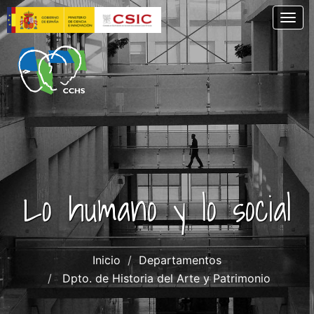
Pasar
Togg
al
contenido
principal
Lo humano y lo social
Inicio
Departamentos
Dpto. de Historia del Arte y Patrimonio