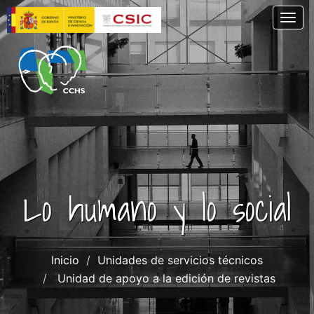
Pasar
Togg
al
contenido
principal
Lo humano y lo social
Inicio
Unidades de servicios técnicos
Unidad de apoyo a la edición de revistas