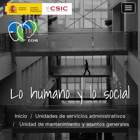
Pasar
Togg
al
contenido
principal
Lo humano y lo social
Inicio
Unidades de servicios administrativos
Unidad de mantenimiento y asuntos generales