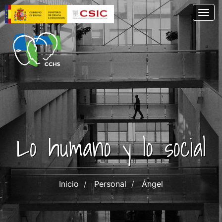
Pasar
Togg
al
contenido
principal
Lo humano y lo social
Inicio
Personal
Ángel