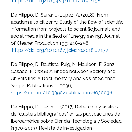
https://doi.org/10.3989/redc.2019.2.1580
De Filippo, D; Serrano-López, A. (2018). From
academia to citizenry. Study of the ﬂow of scientiﬁc
information from projects to scientiﬁc journals and
social media in the ﬁeld of “Energy saving”. Journal
of Cleaner Production 199: 248-256
https://doi.org/10.1016/j.jclepro.2018.07.177
De Filippo, D; Bautista-Puig, N; Mauleón, E; Sanz-
Casado, E. (2018) A Bridge between Society and
Universities: A Documentary Analysis of Science
Shops. Publications 6, 0036;
https://doi.org/10.3390/publications6030036
De Filippo, D.; Levin, L. (2017) Detección y análisis
de “clusters bibliográficos” en las publicaciones de
Iberoamérica sobre Ciencia, Tecnología y Sociedad
(1970-2013). Revista de Investigación