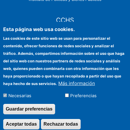
CCHS
Esta página web usa cookies.
Sede electrónica CSIC
Las cookies de este sitio web se usan para personalizar el
contenido, ofrecer funciones de redes sociales y analizar el
Identidad institucional
tráfico. Además, compartimos información sobre el uso que haga
Información para proveedores
del sitio web con nuestros partners de redes sociales y análisis
web, quienes pueden combinarla con otra información que les
Ayudas FEDER
haya proporcionado o que hayan recopilado a partir del uso que
Organismos financiadores
Más información
haya hecho de sus servicios.
Contacto
Necesarias
Preferencias
Cómo llegar
Guardar preferencias
Aceptar todas
Rechazar todas
Revocar consentimi
©Copyright 2026 Todos los derechos reservados