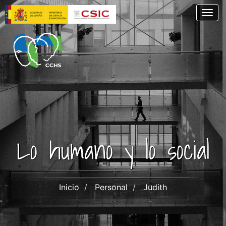
Pasar
Togg
al
contenido
principal
Lo humano y lo social
Inicio
Personal
Judith