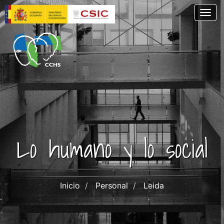
Pasar
Togg
al
contenido
principal
Lo humano y lo social
Inicio
Personal
Leida