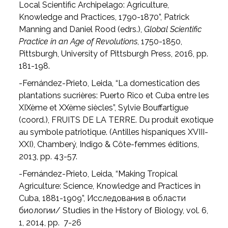
Local Scientific Archipelago: Agriculture,
Knowledge and Practices, 1790-1870”, Patrick
Manning and Daniel Rood (edrs.),
Global Scientific
Practice in an Age of Revolutions
, 1750-1850,
Pittsburgh, University of Pittsburgh Press, 2016, pp.
181-198.
-Fernández-Prieto, Leida, “La domestication des
plantations sucrières: Puerto Rico et Cuba entre les
XIXème et XXème siècles”, Sylvie Bouffartigue
(coord.), FRUITS DE LA TERRE. Du produit exotique
au symbole patriotique. (Antilles hispaniques XVIII-
XXI), Chamberý, Indigo & Côte-femmes éditions,
2013, pp. 43-57.
-Fernández-Prieto, Leida, “Making Tropical
Agriculture: Science, Knowledge and Practices in
Cuba, 1881-1909”, Исследования в области
биологии/ Studies in the History of Biology, vol. 6,
1, 2014, pp. 7-26