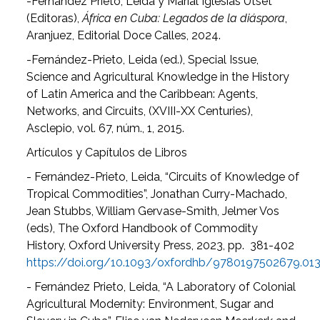
-Fernández Prieto, Leida y Marial Iglesias Utset
(Editoras),
África en Cuba: Legados de la diáspora
,
Aranjuez, Editorial Doce Calles, 2024.
-Fernández-Prieto, Leida (ed.), Special Issue,
Science and Agricultural Knowledge in the History
of Latin America and the Caribbean: Agents,
Networks, and Circuits, (XVIII-XX Centuries),
Asclepio, vol. 67, núm., 1, 2015.
Artículos y Capítulos de Libros
- Fernández-Prieto, Leida, “Circuits of Knowledge of
Tropical Commodities”, Jonathan Curry-Machado,
Jean Stubbs, William Gervase-Smith, Jelmer Vos
(eds), The Oxford Handbook of Commodity
History, Oxford University Press, 2023, pp. 381-402
https://doi.org/10.1093/oxfordhb/9780197502679.013
- Fernández Prieto, Leida, “A Laboratory of Colonial
Agricultural Modernity: Environment, Sugar and