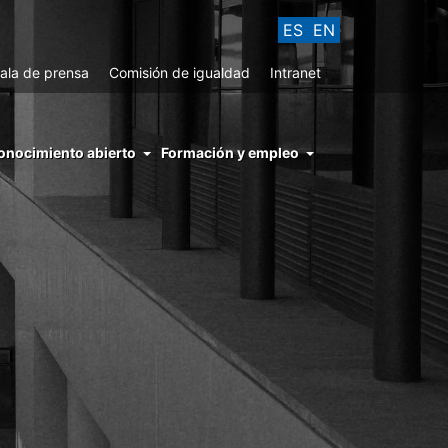
ES
EN
ala de prensa
Comisión de igualdad
Intranet
enu
onocimiento abierto
Formación y empleo
ght
hs
nocimiento
ierto