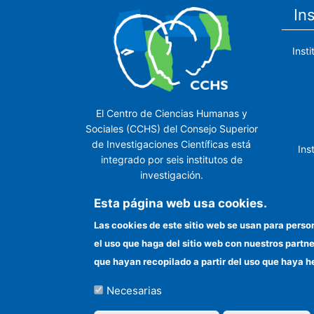
In
Inst
El Centro de Ciencias Humanas y
Sociales (CCHS) del Consejo Superior
de Investigaciones Científicas está
Ins
integrado por seis institutos de
investigación.
Ins
Esta página web usa cookies.
Las cookies de este sitio web se usan para perso
el uso que haga del sitio web con nuestros partn
In
que hayan recopilado a partir del uso que haya h
Necesarias
©Copyright 2026 Todos los derechos reserv