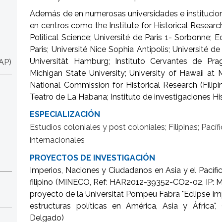
Además de en numerosas universidades e institucion
en centros como the Institute for Historical Resea
Political Science; Université de Paris 1- Sorbonne;
Paris; Université Nice Sophia Antipolis; Université 
Universität Hamburg; Instituto Cervantes de Prag
GAP)
Michigan State University; University of Hawaii at 
National Commission for Historical Research (Filipi
Teatro de La Habana; Instituto de investigaciones H
ESPECIALIZACIÓN
Estudios coloniales y post coloniales; Filipinas; Pac
internacionales
PROYECTOS DE INVESTIGACIÓN
Imperios, Naciones y Ciudadanos en Asia y el Pacífi
filipino (MINECO, Ref: HAR2012-39352-CO2-02, IP: Ma
proyecto de la Universitat Pompeu Fabra "Eclipse im
estructuras políticas en América, Asia y África
Delgado)