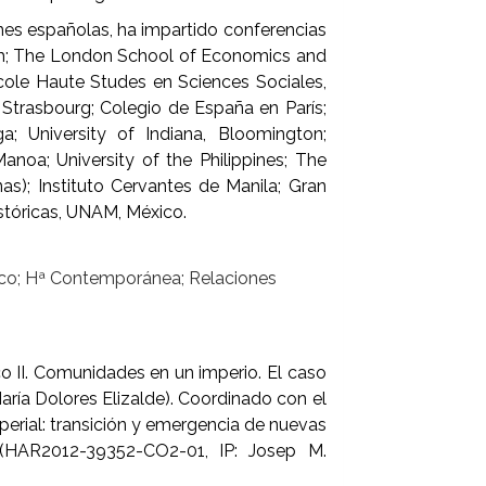
es españolas, ha impartido conferencias
rch; The London School of Economics and
 Ecole Haute Studes en Sciences Sociales,
de Strasbourg; Colegio de España en París;
a; University of Indiana, Bloomington;
Manoa; University of the Philippines; The
nas); Instituto Cervantes de Manila; Gran
istóricas, UNAM, México.
ífico; Hª Contemporánea; Relaciones
co II. Comunidades en un imperio. El caso
ría Dolores Elizalde). Coordinado con el
perial: transición y emergencia de nuevas
", (HAR2012-39352-CO2-01, IP: Josep M.