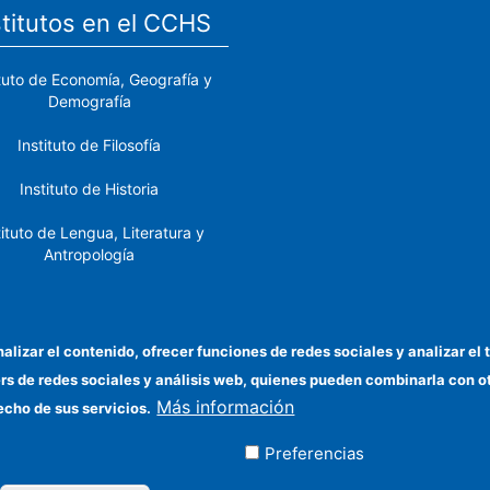
stitutos en el CCHS
ituto de Economía, Geografía y
Demografía
Instituto de Filosofía
Instituto de Historia
tituto de Lengua, Literatura y
Antropología
tituto de Lenguas y Culturas
del Mediterráneo y Oriente
Próximo
nalizar el contenido, ofrecer funciones de redes sociales y analizar 
ers de redes sociales y análisis web, quienes pueden combinarla con 
stituto de Políticas y Bienes
Más información
Públicos
echo de sus servicios.
Preferencias
ados