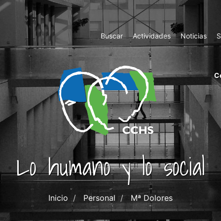
Top
Buscar
Actividades
Noticias
S
Menu
m
C
ri
cc
co
ab
Lo humano y lo social
Inicio
Personal
Mª Dolores