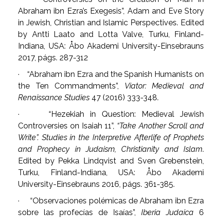
Abraham ibn Ezra’s Exegesis”, Adam and Eve Story
in Jewish, Christian and Islamic Perspectives. Edited
by Antti Laato and Lotta Valve, Turku, Finland-
Indiana, USA: Åbo Akademi University-Einsebrauns
2017, págs. 287-312
· “Abraham ibn Ezra and the Spanish Humanists on
the Ten Commandments”,
Viator: Medieval and
Renaissance Studies
47 (2016) 333-348.
· “Hezekiah in Question: Medieval Jewish
Controversies on Isaiah 11”,
“Take Another Scroll and
Write”. Studies in the Interpretive Afterlife of Prophets
and Prophecy in Judaism, Christianity and Islam
.
Edited by Pekka Lindqvist and Sven Grebenstein,
Turku, Finland-Indiana, USA: Åbo Akademi
University-Einsebrauns 2016, págs. 361-385.
· “Observaciones polémicas de Abraham ibn Ezra
sobre las profecías de Isaías”,
Iberia Judaica
6