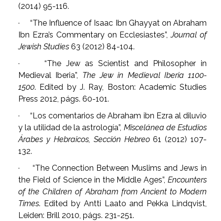
(2014) 95-116.
· “The Influence of Isaac Ibn Ghayyat on Abraham
Ibn Ezra’s Commentary on Ecclesiastes”,
Journal of
Jewish Studies
63 (2012) 84-104.
· “The Jew as Scientist and Philosopher in
Medieval Iberia”,
The Jew in Medieval Iberia 1100-
1500
. Edited by J. Ray, Boston: Academic Studies
Press 2012, págs. 60-101.
· “Los comentarios de Abraham ibn Ezra al diluvio
y la utilidad de la astrología”,
Miscelánea de Estudios
Árabes y Hebraicos, Sección Hebreo
61 (2012) 107-
132.
· “The Connection Between Muslims and Jews in
the Field of Science in the Middle Ages”,
Encounters
of the Children of Abraham from Ancient to Modern
Times
. Edited by Antti Laato and Pekka Lindqvist,
Leiden: Brill 2010, págs. 231-251.