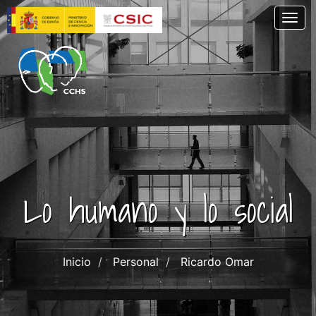
Pasar
Togg
al
contenido
principal
Lo humano y lo social
Inicio
Personal
Ricardo Omar