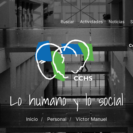
Top
Buscar
Actividades
Noticias
S
Menu
m
C
ri
cc
co
ab
Lo humano y lo social
Inicio
Personal
Víctor Manuel