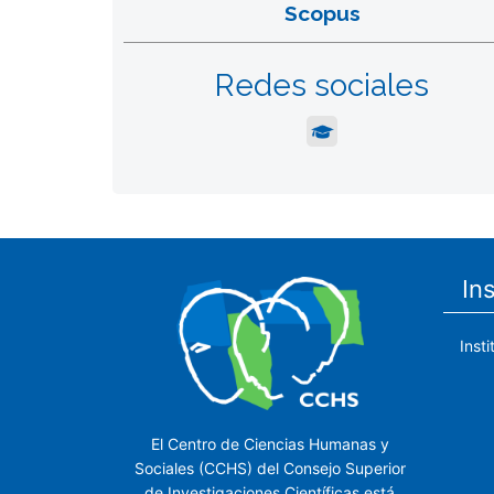
Scopus
Redes sociales
In
Inst
El Centro de Ciencias Humanas y
Sociales (CCHS) del Consejo Superior
de Investigaciones Científicas está