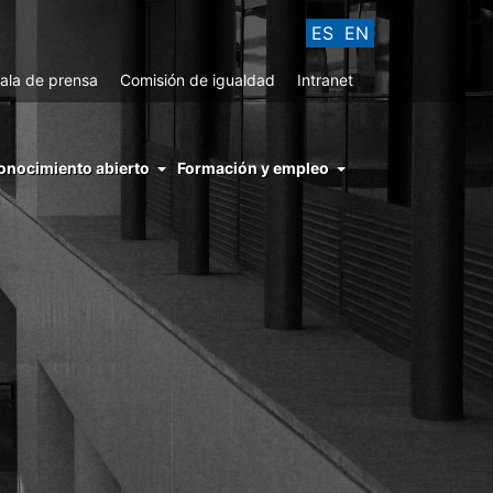
ES
EN
ala de prensa
Comisión de igualdad
Intranet
enu
onocimiento abierto
Formación y empleo
ght
hs
nocimiento
ierto