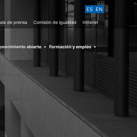
ES
EN
ala de prensa
Comisión de igualdad
Intranet
enu
onocimiento abierto
Formación y empleo
ght
hs
nocimiento
ierto