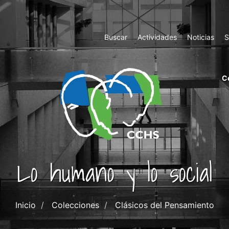
Top
Buscar
Actividades
Noticias
S
Menu
m
C
ri
cc
co
ab
Lo humano y lo social
Inicio
Colecciones
Clásicos del Pensamiento