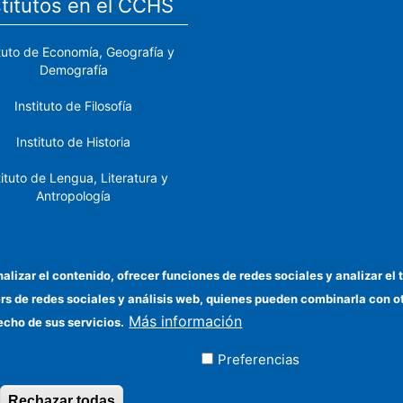
stitutos en el CCHS
ituto de Economía, Geografía y
Demografía
Instituto de Filosofía
Instituto de Historia
tituto de Lengua, Literatura y
Antropología
tituto de Lenguas y Culturas
del Mediterráneo y Oriente
Próximo
nalizar el contenido, ofrecer funciones de redes sociales y analizar 
ers de redes sociales y análisis web, quienes pueden combinarla con 
stituto de Políticas y Bienes
Más información
Públicos
echo de sus servicios.
Preferencias
ados
Rechazar todas
Revocar consentimiento