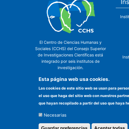
In
Inst
El Centro de Ciencias Humanas y
Sociales (CCHS) del Consejo Superior
de Investigaciones Científicas está
Ins
integrado por seis institutos de
investigación.
Ins
Esta página web usa cookies.
Las cookies de este sitio web se usan para perso
el uso que haga del sitio web con nuestros partn
In
que hayan recopilado a partir del uso que haya h
Necesarias
©Copyright 2026 Todos los derechos reserv
Guardar preferencias
Aceptar todas